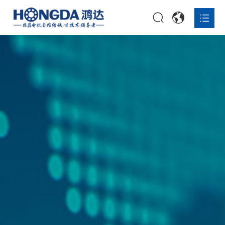
首页

非晶铁心打样

非晶铁心定制

非晶复合带材

非晶铁心量产一体化解决方案

关于鸿达

资讯报道

联系我们
