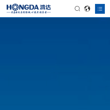
首页


公司简介
公司荣誉
企业文化
发展历程

非晶铁心打样

非晶铁心定制

非晶复合带材

非晶铁心量产一体化解决方案

关于鸿达

资讯报道

联系我们
