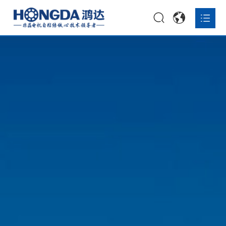
首页


公司简介
公司荣誉
企业文化
发展历程

非晶铁心打样

非晶铁心定制

非晶复合带材

非晶铁心量产一体化解决方案

关于鸿达

资讯报道

联系我们
