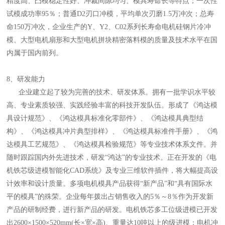
精度高、凸模稳定性好、冲裁间隙均匀、模具寿命长等特点；一次性
试模成功率95％；普通D2刃口冲模，平均单次刃磨1.5万冲次；总寿
命150万冲次，企业生产的Y、Y2、C02系列长寿命电机硅钢片冷冲
模、大型电机扇形和大型电机拼块精密落料模的质量及技术水平在国
内属于国内前列。
8、研发能力
企业建立起了较为完善的技术、研发体系。拥有一批学识水平较
高、专业素质较强、实践经验丰富的科技开发队伍。形成了《鸿达模
具设计规范》、《鸿达模具标准化零部件》、《鸿达模具典型结
构》、《鸿达模具冲片典型排样》、《鸿达模具标准件手册》、《鸿
达模具工艺规范》、《鸿达模具检验规范》等专业技术体系文件。并
随时跟踪国内外先进技术，研发“鸿达”的专业技术。正在开发的《电
机铁芯级进模智能化CAD系统》及专业三维软件插件，将大幅提高设
计效率和设计质量。多项电机模具产品获得“新产品”和“具有国际水
平的模具”的殊荣。企业每年拨出占销售收入的5％～8％作为开发新
产品的研制经费，进行新产品的研发。电机铁芯多工位级进模已开发
出2600×1500×520mm(长×宽×高)、重量达10吨以上的级进模；电机冲