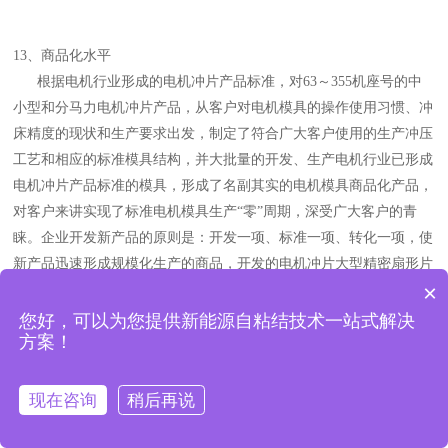
13、商品化水平
根据电机行业形成的电机冲片产品标准，对63～355机座号的中
小型和分马力电机冲片产品，从客户对电机模具的操作使用习惯、冲
床精度的现状和生产要求出发，制定了符合广大客户使用的生产冲压
工艺和相应的标准模具结构，并大批量的开发、生产电机行业已形成
电机冲片产品标准的模具，形成了名副其实的电机模具商品化产品，
对客户来讲实现了标准电机模具生产“零”周期，深受广大客户的青
睐。企业开发新产品的原则是：开发一项、标准一项、转化一项，使
新产品迅速形成规模化生产的商品，开发的电机冲片大型精密扇形片
×
模具、电机冲片大型拼块精密模具和铁芯多工位级进模等复杂、精密
模具，都成功的实现了商品化的转化，迅速形成了规模化生产的商
您好，可以为您提供新能源自粘结技术一站式解决
方案！
非晶铁心定制
品。
自粘结铁芯定制
14、研发、生产设备
现在咨询
稍后再说
企业引进和拥有美国穆尔、瑞士豪泽的精密数控连续轨迹坐标磨
床4台、日本WAIDA光学曲线磨床2台、日本沙迪克和瑞士夏米尔慢