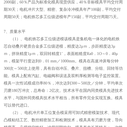
2000副，60％产品为标准化模具现货供应，40％非标模具平均交付周
期30天；电机冲片大型、精密、复杂冷冲模具年产100副，平均交付
周期50天；电机铁芯多工位级进模年产150副，平均交付周期75天。
7、质量水平
（1）、电机铁芯多工位级进模该模具是集机电一体化的电机铁
芯自动叠片硬质合金多工位级进模，精度达2μｍ，步距精度达3μ
ｍ，拼块精度1μｍ，双回转精度1’，表面粗糙度Ra0．1O～0．40μ
ｍ，模架平行度达到0．01 mm／1000mm。模具在高速冲床每分钟
300次～500次上使用，具有自动冲压、叠片、扭槽、分组、回转等功
能。模具上配有汽缸、电磁阀和误送及双料厚检测等电子监控装置。
模具一次性试模成功率80％，冲次达到300～500次／分钟，平均单次
刃磨180万冲次，总寿命：2亿次。技术水平在国内同类模具先进技术
水平，与国外同类模具技术水平相当，所有零件完全实现互换。模具
可以替代进口。
（2）、电机冲片单工位复合模采用可卸式精密模架技术、现代
凸模粘结工艺、数控精密加工和检测技术，模具具有刃磨方便，导向