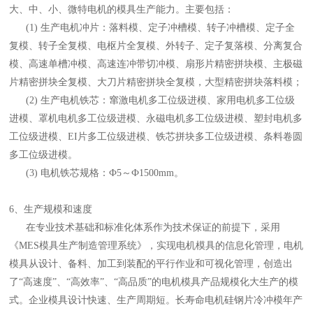
大、中、小、微特电机的模具生产能力。主要包括：
(1) 生产电机冲片：落料模、定子冲槽模、转子冲槽模、定子全
复模、转子全复模、电枢片全复模、外转子、定子复落模、分离复合
模、高速单槽冲模、高速连冲带切冲模、扇形片精密拼块模、主极磁
片精密拼块全复模、大刀片精密拼块全复模，大型精密拼块落料模；
(2) 生产电机铁芯：窜激电机多工位级进模、家用电机多工位级
进模、罩机电机多工位级进模、永磁电机多工位级进模、塑封电机多
工位级进模、EI片多工位级进模、铁芯拼块多工位级进模、条料卷圆
多工位级进模。
(3) 电机铁芯规格：Ф5～Ф1500mm。
6、生产规模和速度
在专业技术基础和标准化体系作为技术保证的前提下，采用
《MES模具生产制造管理系统》，实现电机模具的信息化管理，电机
模具从设计、备料、加工到装配的平行作业和可视化管理，创造出
了“高速度”、“高效率”、“高品质”的电机模具产品规模化大生产的模
式。企业模具设计快速、生产周期短。长寿命电机硅钢片冷冲模年产