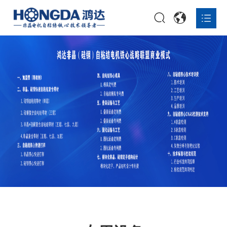
首页


专利授权
精密模具
专用设备
快速自粘结技术
技术培训
CNAS实验室

非晶铁心打样

非晶铁心定制

非晶复合带材

非晶铁心量产一体化解决方案

关于鸿达

资讯报道

联系我们
