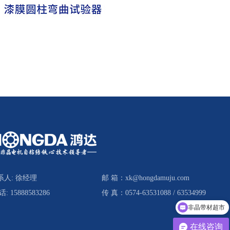
系人: 徐经理
邮 箱：
xk@hongdamuju.com
 话:
15888583286
传 真：
0574-63531088 / 63534999
非晶带材超市
一体化解决方案
在线咨询