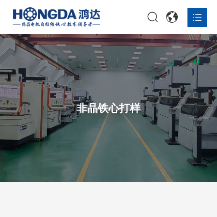
首页


线切割（非晶）
激光切割（硅钢）

非晶铁心打样

非晶铁心定制

非晶铁心打样
非晶复合带材

非晶铁心量产一体化解决方案

关于鸿达

资讯报道

联系我们
